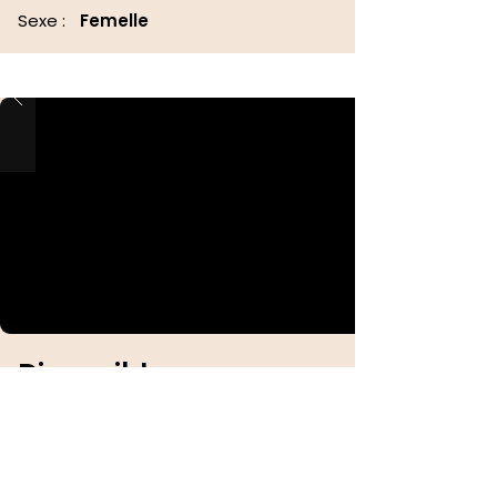
Sexe :
Femelle
Disponible
Identification :
Sexe :
Femelle