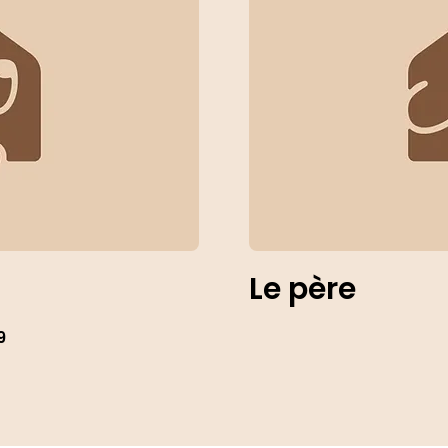
Le père
9