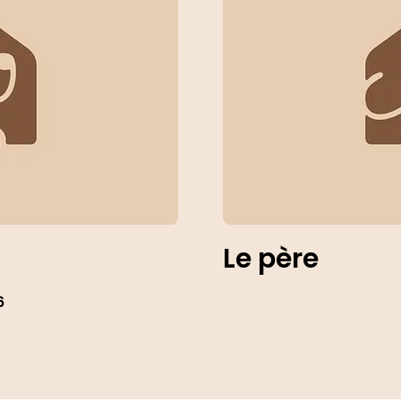
Le père
6