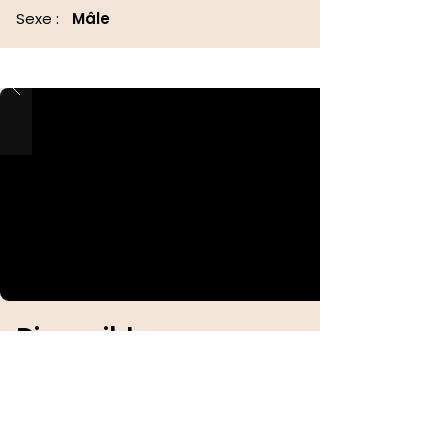
Sexe :
Mâle
Disponible
Identification :
Sexe :
Femelle