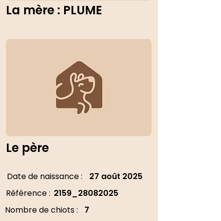
La mère : PLUME
Le père
Date de naissance :
27 août 2025
Référence :
2159_28082025
Nombre de chiots :
7