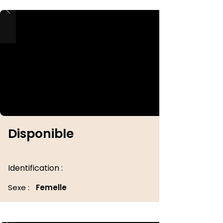
Disponible
Identification :
Sexe :
Femelle