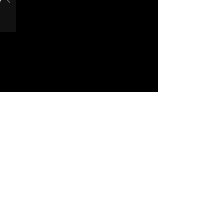
Disponible
Identification :
Sexe :
Femelle