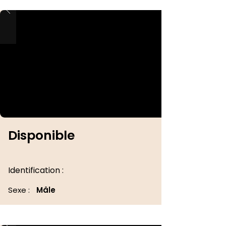
Disponible
Identification :
Sexe :
Mâle