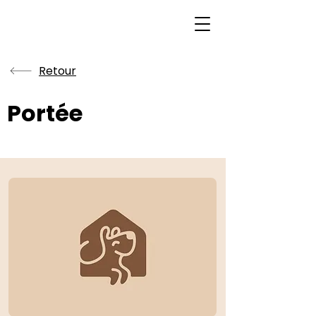
Retour
Portée