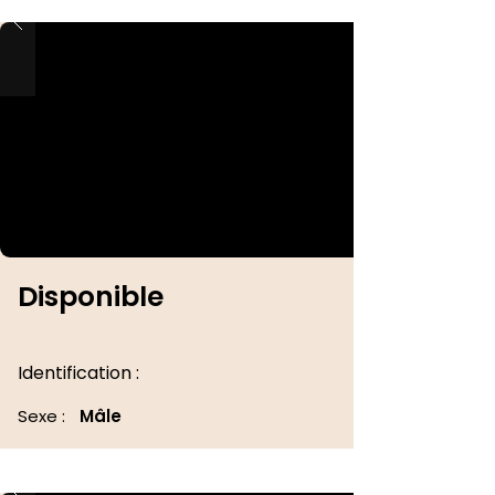
Disponible
Identification :
Sexe :
Mâle