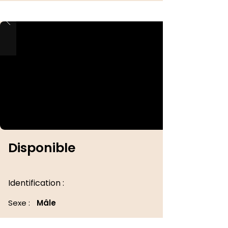
Disponible
Identification :
Sexe :
Mâle