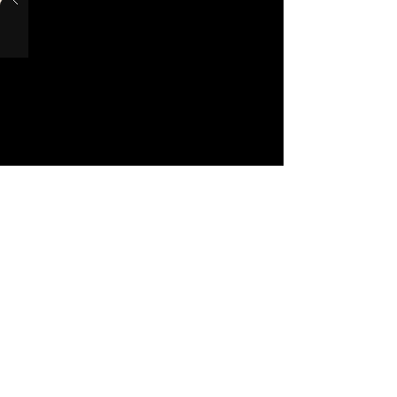
Disponible
Identification :
Sexe :
Femelle