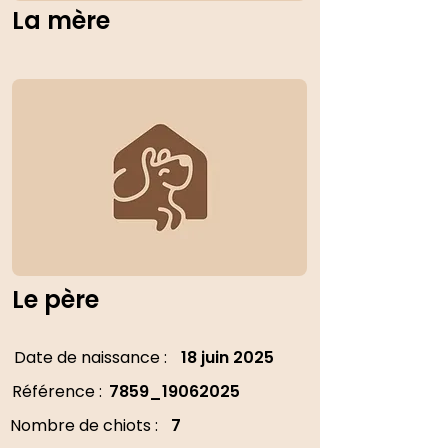
La mère
Le père
Date de naissance :
18 juin 2025
Référence :
7859_19062025
Nombre de chiots :
7